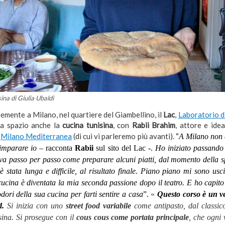
ina di Giulia Ubaldi
emente a Milano, nel quartiere del Giambellino, il
Lac
,
Laboratorio d
a spazio anche la
cucina tunisina
, con
Rabii Brahim
, attore e ide
o
Milano Mediterranea
(di cui vi parleremo più avanti).
“
A Milano non c
 imparare io
– racconta
Rabii
sul sito del Lac -.
Ho iniziato passando 
 passo per passo come preparare alcuni piatti, dal momento della spe
 è stata lunga e difficile, al risultato finale. Piano piano mi sono usc
a cucina è diventata la mia seconda passione dopo il teatro. E ho capit
dori della sua cucina per farti sentire a casa
”.
«
Questo corso è un ve
d.
Si inizia con uno
street food variabile
come antipasto, dal classico
isina. Si prosegue con il
cous cous come portata principale
, che ogni 