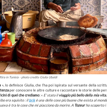
tira in Tunisia - photo credits Giulia Ubaldi
a
», lo definisce Giulia, che l’ha poi ispirata sul versante della scritt
rtenza
per conoscere le altre culture e raccontare le storie delle pe
vicini di quel che crediamo
: «
E’ stato il
viaggio più bello della mia vita
ibo era squisito : il
brik
è una delle cose più buone che esista al mondo
e uova è tra le cose che mi piacciono da morire. A
Tozeur
ho scoperto i 