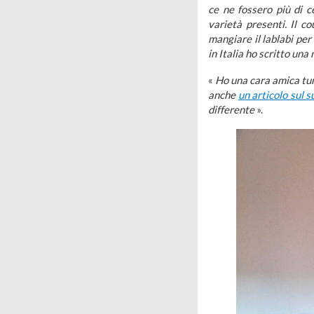
ce ne fossero più di c
varietà presenti. Il c
mangiare il lablabi per
in Italia ho scritto una
«
Ho una cara amica tu
anche
un articolo sul 
differente
».