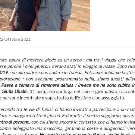
22 Ottobre 2021
vuto paura di mettere piede su un aereo : ma tra i viaggi che vol
orse perché i miei genitori c’erano stati in viaggio di nozze. Sono ri
2019
, con mio padre, sono andata in Tunisia. Entrambi abbiamo la stess
splorazione : non avevamo programmato nulla, siamo andati all’
 Paese e temevo di rimanere delusa : invece me ne sono subito 
.
Giulia Ubaldi
, 31 anni, antropologa del cibo e giornalista, raccon
lle persone incontrate e soprattutto dell’ottimo cibo assaggiato.
inando tra le vie di Tunisi, ci hanno invitati a partecipare a un mat
ato e mangiato tutto il giorno. E durante il nostro soggiorno, durato
ntro di persone
, con cui siamo ancora in contatto, che ci hanno invita
biamo noleggiato una macchina, girando la costa e dirigendoci ver
 a Tamerza e Tozeur.
Ho amato tutto di questo Paese, anche le disco