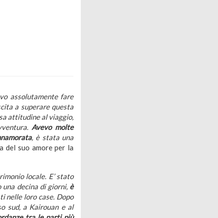
evo assolutamente fare
uscita a superare questa
a attitudine al viaggio,
avventura.
Avevo molte
innamorata
, è stata una
ta del suo amore per la
rimonio locale. E’ stato
 una decina di giorni,
è
ti nelle loro case. Dopo
so sud, a Kairouan e al
rdanze tra le parti più