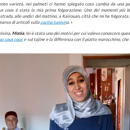
ento varietà, nei palmeti ci hanno spiegato cosa cambia da una pal
ous cous è stata la mia prima folgorazione. Uno dei momenti più be
 strada, alle undici del mattino, a Kairouan, città che mi ha folgorat
 marea di articoli sulla
cucina tunisin
a.
»
nisina,
Monia
, lei è stata uno dei motivi per cui volevo conoscere que
suo cous cous
e sul tajine e la differenza con il piatto marocchino, ch