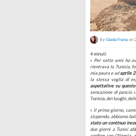
By
Giada Frana
on 
4
minuti
«
Per sette anni ho a
rientrava la Tunisia, f
mia paura e ad
aprile 
la stessa voglia di e
aspettative su questo
sensazione di pancia
»
Tunisia, dei luoghi, de
«
Il primo giorno, camm
stupendo, abbiamo ball
stato un continuo inco
due giorni a Tunisi ab
confine con l’Algeria,