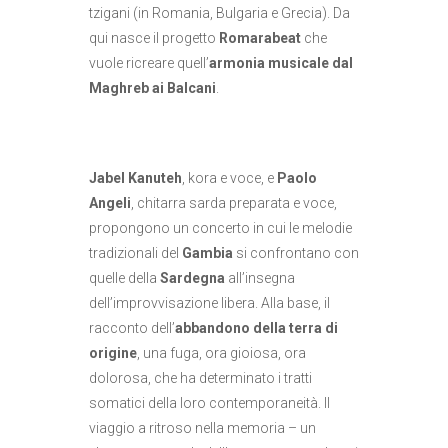
tzigani (in Romania, Bulgaria e Grecia). Da
qui nasce il progetto
Romarabeat
che
vuole ricreare quell’
armonia musicale dal
Maghreb ai Balcani
.
Jabel Kanuteh
, kora e voce, e
Paolo
Angeli
, chitarra sarda preparata e voce,
propongono un concerto in cui le melodie
tradizionali del
Gambia
si confrontano con
quelle della
Sardegna
all’insegna
dell’improvvisazione libera. Alla base, il
racconto dell’
abbandono della terra di
origine
, una fuga, ora gioiosa, ora
dolorosa, che ha determinato i tratti
somatici della loro contemporaneità. Il
viaggio a ritroso nella memoria – un