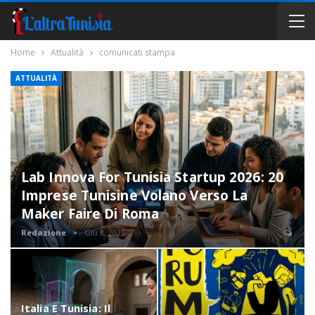
Home
Attualità
comunicati stampa
ATTUALITÀ
Lab Innova For Tunisia Startup 2026: 20
Imprese Tunisine Volano Verso La
Maker Faire Di Roma
Redazione
Giu 8, 2026
Italia E Tunisia: Il