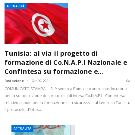
ATTUALITÀ
Tunisia: al via il progetto di
formazione di Co.N.A.P.I Nazionale e
Confintesa su formazione e…
Redazione
Ott 20, 2024
COMUNICATO STAMPA – Si è svolto a Roma l'incontro interlocutorio
per la sottoscrizione del protocollo di intesa Co.N.A.P.I - Confintesa
relativo al polo per la formazione e la sicurezza sul lavoro in Tunisia.
Il protocollo d'intesa…
ATTUALITÀ