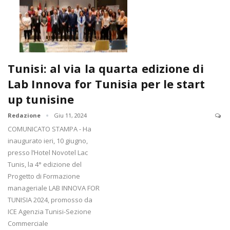
Tunisi: al via la quarta edizione di
Lab Innova for Tunisia per le start
up tunisine
Redazione
Giu 11, 2024
COMUNICATO STAMPA - Ha
inaugurato ieri, 10 giugno,
presso l’Hotel Novotel Lac
Tunis, la 4° edizione del
Progetto di Formazione
manageriale LAB INNOVA FOR
TUNISIA 2024, promosso da
ICE Agenzia Tunisi-Sezione
Commerciale