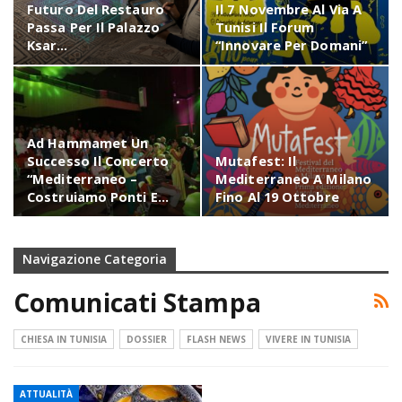
Futuro Del Restauro
Il 7 Novembre Al Via A
Passa Per Il Palazzo
Tunisi Il Forum
Ksar…
“Innovare Per Domani”
Ad Hammamet Un
Successo Il Concerto
Mutafest: Il
“Mediterraneo –
Mediterraneo A Milano
Costruiamo Ponti E…
Fino Al 19 Ottobre
Navigazione Categoria
Comunicati Stampa
CHIESA IN TUNISIA
DOSSIER
FLASH NEWS
VIVERE IN TUNISIA
ATTUALITÀ