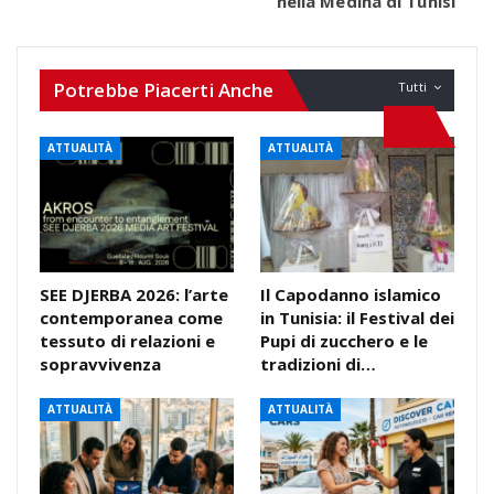
nella Medina di Tunisi
Potrebbe Piacerti Anche
Tutti
ATTUALITÀ
ATTUALITÀ
SEE DJERBA 2026: l’arte
Il Capodanno islamico
contemporanea come
in Tunisia: il Festival dei
tessuto di relazioni e
Pupi di zucchero e le
sopravvivenza
tradizioni di…
ATTUALITÀ
ATTUALITÀ