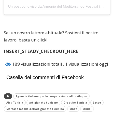
Un post condiviso da Armonie del Mediterraneo Festival (@armoniedelmediterraneo)
Sei un nostro lettore abituale? Sostieni il nostro
lavoro, basta un click!
INSERT_STEADY_CHECKOUT_HERE
189 visualizzazioni totali
, 1 visualizzazioni oggi
Casella dei commenti di Facebook
Agenzia italiana per la cooperazione allo sviluppo
Aics Tunisia
artigianato tunisino
Creative Tunisia
Lecce
Mercato mobile dell’artigianato tunisino
Onat
Onudi