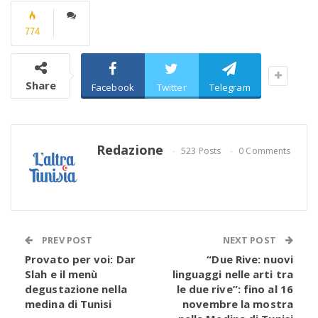
774
Share
Facebook
Twitter
Telegram
Redazione
523 Posts
0 Comments
PREV POST
NEXT POST
Provato per voi: Dar
“Due Rive: nuovi
Slah e il menù
linguaggi nelle arti tra
degustazione nella
le due rive”: fino al 16
medina di Tunisi
novembre la mostra