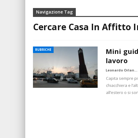
Navigazione Tag
Cercare Casa In Affitto I
Mini guid
RUBRICHE
lavoro
Leonardo Orlandi
Capita sempre più
chiacchiera e l’a
all’estero o si so