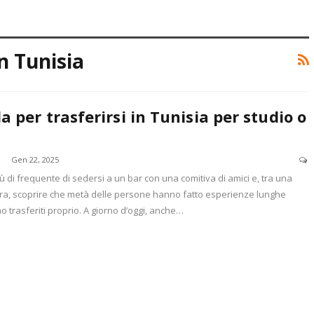
n Tunisia
a per trasferirsi in Tunisia per studio o
Gen 22, 2025
 di frequente di sedersi a un bar con una comitiva di amici e, tra una
ltra, scoprire che metà delle persone hanno fatto esperienze lunghe
no trasferiti proprio. A giorno d’oggi, anche…