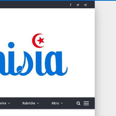
prire
Rubriche
Altro