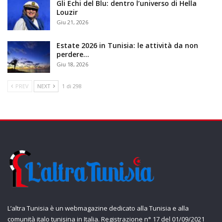
Gli Echi del Blu: dentro l’universo di Hella
Louzir
Giu 21, 2026
Estate 2026 in Tunisia: le attività da non
perdere…
Giu 18, 2026
PREV
NEXT
1 di 298
L’altra Tunisia è un webmagazine dedicato alla Tunisia e alla
comunità italo tunisina in Italia. Registrazione n° 17 del 01/09/2021