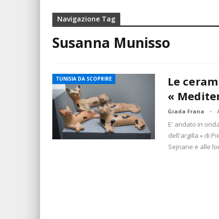
Navigazione Tag
Susanna Munisso
Le ceram
TUNISIA DA SCOPRIRE
« Medite
Giada Frana
E' andato in onda
dell'argilla » di
Sejnane e alle l