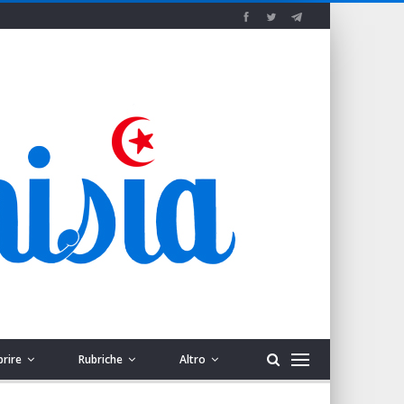
prire
Rubriche
Altro