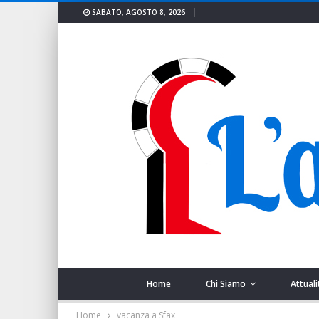
SABATO, AGOSTO 8, 2026
Home
Chi Siamo
Attuali
Home
vacanza a Sfax