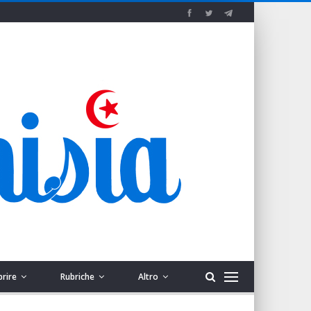
prire
Rubriche
Altro