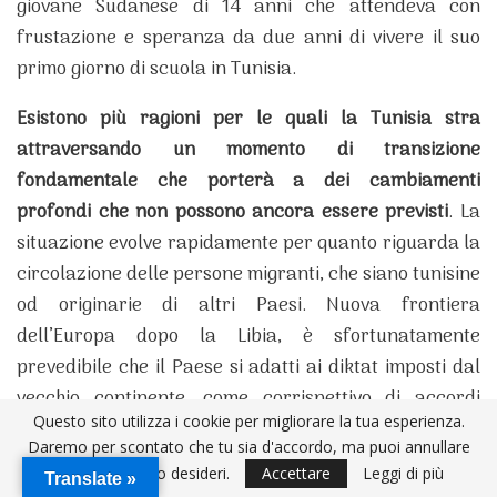
giovane Sudanese di 14 anni che attendeva con
frustazione e speranza da due anni di vivere il suo
primo giorno di scuola in Tunisia.
Esistono più ragioni per le quali la Tunisia stra
attraversando un momento di transizione
fondamentale che porterà a dei cambiamenti
profondi che non possono ancora essere previsti
. La
situazione evolve rapidamente per quanto riguarda la
circolazione delle persone migranti, che siano tunisine
od originarie di altri Paesi. Nuova frontiera
dell’Europa dopo la Libia, è sfortunatamente
prevedibile che il Paese si adatti ai diktat imposti dal
vecchio continente, come corrispettivo di accordi
Questo sito utilizza i cookie per migliorare la tua esperienza.
caratterizzati da una grande assimetria di potere tra
Daremo per scontato che tu sia d'accordo, ma puoi annullare
le parti contrattanti.
l'iscrizione se lo desideri.
Accettare
Leggi di più
Translate »