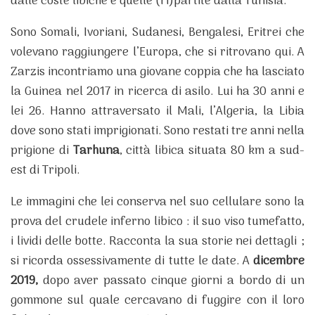
dalle coste libiche e quelle (ri)partite dalla Tunisia.
Sono Somali, Ivoriani, Sudanesi, Bengalesi, Eritrei che
volevano raggiungere l’Europa, che si ritrovano qui. A
Zarzis incontriamo una giovane coppia che ha lasciato
la Guinea nel 2017 in ricerca di asilo. Lui ha 30 anni e
lei 26. Hanno attraversato il Mali, l’Algeria, la Libia
dove sono stati imprigionati. Sono restati tre anni nella
prigione di
Tarhuna
, città libica situata 80 km a sud-
est di Tripoli.
Le immagini che lei conserva nel suo cellulare sono la
prova del crudele inferno libico : il suo viso tumefatto,
i lividi delle botte. Racconta la sua storie nei dettagli ;
si ricorda ossessivamente di tutte le date. A
dicembre
2019,
dopo aver passato cinque giorni a bordo di un
gommone sul quale cercavano di fuggire con il loro