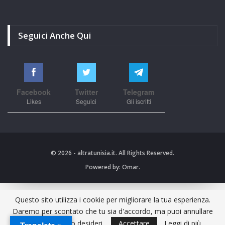
Seguici Anche Qui
Facebook
Twitter
Telegram
Likes
Seguici
Gli iscritti
© 2026 - altratunisia.it. All Rights Reserved.
Powered by:
Omar.
Questo sito utilizza i cookie per migliorare la tua esperienza.
Daremo per scontato che tu sia d'accordo, ma puoi annullare
l'iscrizione se lo desideri.
Accettare
Leggi di più