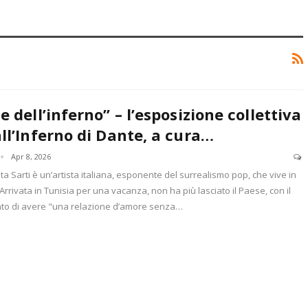
e dell’inferno” – l’esposizione collettiva
all’Inferno di Dante, a cura…
Apr 8, 2026
a Sarti è un’artista italiana, esponente del surrealismo pop, che vive in
 Arrivata in Tunisia per una vacanza, non ha più lasciato il Paese, con il
ato di avere "una relazione d’amore senza…