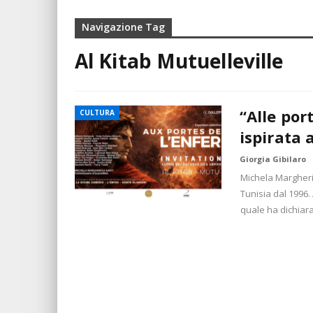
Navigazione Tag
Al Kitab Mutuelleville
“Alle port
CULTURA
ispirata 
Giorgia Gibilaro
Michela Margherit
Tunisia dal 1996.
quale ha dichiar