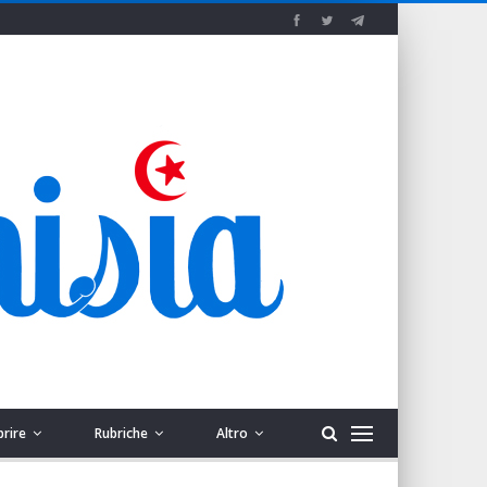
prire
Rubriche
Altro