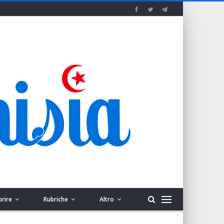
prire
Rubriche
Altro