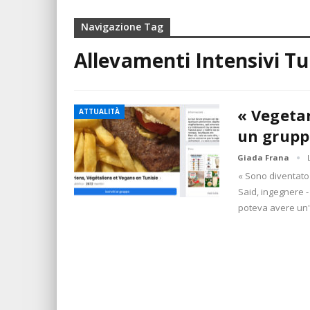
Navigazione Tag
Allevamenti Intensivi Tu
« Vegetar
ATTUALITÀ
un gruppo
Giada Frana
« Sono diventato 
Said, ingegnere - 
poteva avere un'