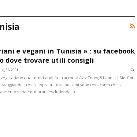
nisia
iani e vegani in Tunisia » : su facebook
 dove trovare utili consigli
Lug 24, 2021
vegetariano quattordici anni fa – racconta Aziz Tnani, 51 anni, di Sidi Bou
: viaggiando in Asia, soprattutto in India, mi sono reso conto che si
alimentazione equilibrata escludendo la…