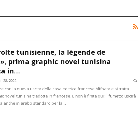
olte tunisienne, la légende de
», prima graphic novel tunisina
ta in…
n 28, 2022
re con la nuova uscita della casa editrice francese Alifbata e si tratta
c novel tunisina tradotta in francese. E non è finita qui: il fumetto uscirà
a anche in arabo standard per la…