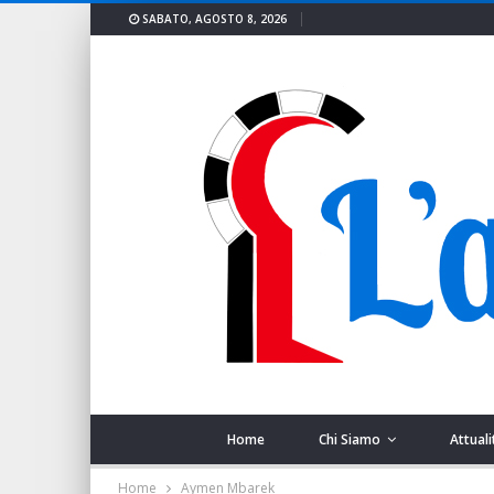
SABATO, AGOSTO 8, 2026
Home
Chi Siamo
Attuali
Home
Aymen Mbarek