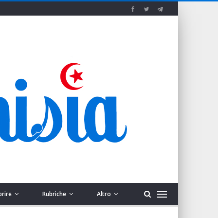
prire
Rubriche
Altro