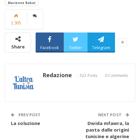
Marianne Babut
1.305
Share
Facebook
Twitter
Telegram
Redazione
522 Posts
0 Comments
PREV POST
NEXT POST
La soluzione
Dwida mfawra, la
pasta dalle origini
tunisine e algerine