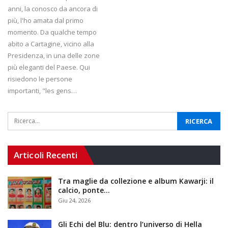
anni, la conosco da ancora di
più, l'ho amata dal primo
momento. Da qualche tempo
abito a Cartagine, vicino alla
Presidenza, in una delle zone
più eleganti del Paese. Qui
risiedono le persone
importanti, "les gens…
Articoli Recenti
Tra maglie da collezione e album Kawarji: il
calcio, ponte…
Giu 24, 2026
Gli Echi del Blu: dentro l’universo di Hella