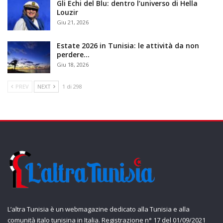
Gli Echi del Blu: dentro l’universo di Hella
Louzir
Giu 21, 2026
Estate 2026 in Tunisia: le attività da non
perdere…
Giu 18, 2026
PREV
NEXT
1 di 298
L’altra Tunisia è un webmagazine dedicato alla Tunisia e alla
comunità italo tunisina in Italia. Registrazione n° 17 del 01/09/2021