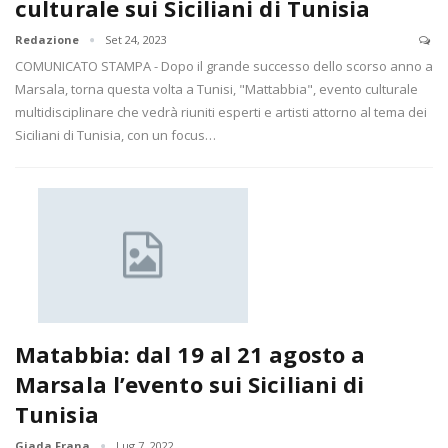
culturale sui Siciliani di Tunisia
Redazione
Set 24, 2023
COMUNICATO STAMPA - Dopo il grande successo dello scorso anno a
Marsala, torna questa volta a Tunisi, "Mattabbia", evento culturale
multidisciplinare che vedrà riuniti esperti e artisti attorno al tema dei
Siciliani di Tunisia, con un focus…
Matabbia: dal 19 al 21 agosto a
Marsala l’evento sui Siciliani di
Tunisia
Giada Frana
Lug 7, 2022