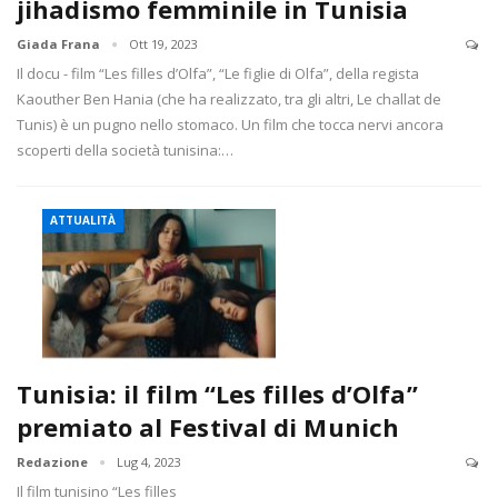
jihadismo femminile in Tunisia
Giada Frana
Ott 19, 2023
Il docu - film “Les filles d’Olfa”, “Le figlie di Olfa”, della regista
Kaouther Ben Hania (che ha realizzato, tra gli altri, Le challat de
Tunis) è un pugno nello stomaco. Un film che tocca nervi ancora
scoperti della società tunisina:…
ATTUALITÀ
Tunisia: il film “Les filles d’Olfa”
premiato al Festival di Munich
Redazione
Lug 4, 2023
Il film tunisino “Les filles