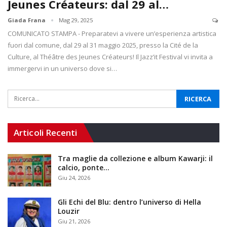
Jeunes Créateurs: dal 29 al…
Giada Frana
Mag 29, 2025
COMUNICATO STAMPA - Preparatevi a vivere un’esperienza artistica
fuori dal comune, dal 29 al 31 maggio 2025, presso la Cité de la
Culture, al Théâtre des Jeunes Créateurs! Il Jazz’it Festival vi invita a
immergervi in un universo dove si…
Articoli Recenti
Tra maglie da collezione e album Kawarji: il
calcio, ponte…
Giu 24, 2026
Gli Echi del Blu: dentro l’universo di Hella
Louzir
Giu 21, 2026