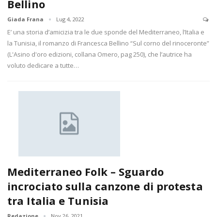
Bellino
Giada Frana
Lug 4, 2022
E’ una storia d’amicizia tra le due sponde del Mediterraneo, l’Italia e
la Tunisia, il romanzo di Francesca Bellino “Sul corno del rinoceronte”
(L'Asino d'oro edizioni, collana Omero, pag 250), che l’autrice ha
voluto dedicare a tutte…
Mediterraneo Folk – Sguardo
incrociato sulla canzone di protesta
tra Italia e Tunisia
Redazione
Nov 26, 2021