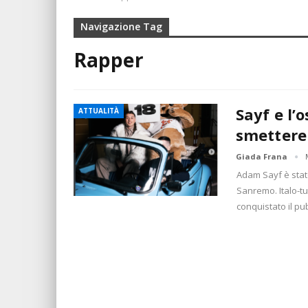
Navigazione Tag
Rapper
Sayf e l’
ATTUALITÀ
smettere
Giada Frana
Adam Sayf è stato
Sanremo. Italo-t
conquistato il p