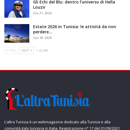
Gli Echi del Blu: dentro l’universo di Hella
Louzir
Giu 21, 2026
Estate 2026 in Tunisia: le attività da non
perdere…
Giu 18, 2026
PREV
NEXT
1 di 298
L’altra Tunisia è un webmagazine dedicato alla Tunisia e alla
comunità italo tunisina in Italia. Registrazione n° 17 del 01/09/2021