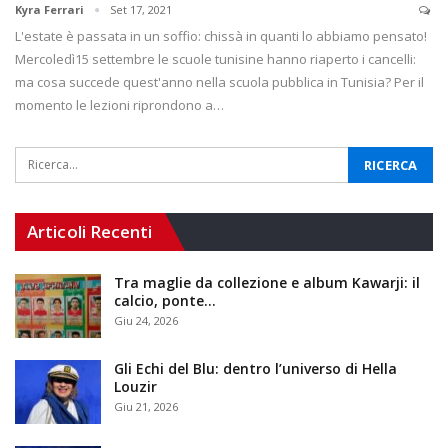
Kyra Ferrari
Set 17, 2021
L'estate è passata in un soffio: chissà in quanti lo abbiamo pensato!
Mercoledì15 settembre le scuole tunisine hanno riaperto i cancelli:
ma cosa succede quest'anno nella scuola pubblica in Tunisia? Per il
momento le lezioni riprondono a…
Articoli Recenti
Tra maglie da collezione e album Kawarji: il
calcio, ponte…
Giu 24, 2026
Gli Echi del Blu: dentro l’universo di Hella
Louzir
Giu 21, 2026