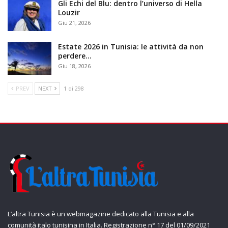
Gli Echi del Blu: dentro l’universo di Hella
Louzir
Giu 21, 2026
Estate 2026 in Tunisia: le attività da non
perdere…
Giu 18, 2026
PREV
NEXT
1 di 298
L’altra Tunisia è un webmagazine dedicato alla Tunisia e alla
comunità italo tunisina in Italia. Registrazione n° 17 del 01/09/2021