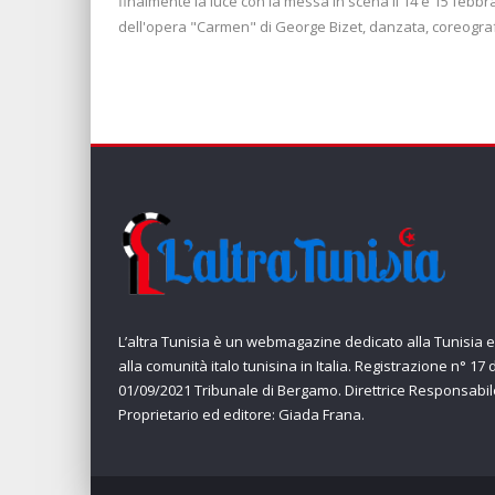
finalmente la luce con la messa in scena il 14 e 15 febbra
dell'opera "Carmen" di George Bizet, danzata, coreogr
L’altra Tunisia è un webmagazine dedicato alla Tunisia e
alla comunità italo tunisina in Italia. Registrazione n° 17 
01/09/2021 Tribunale di Bergamo. Direttrice Responsabil
Proprietario ed editore: Giada Frana.