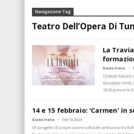
Navigazione Tag
Teatro Dell’Opera Di Tun
La Travia
formazion
Giada Frana
L’Istituto Italian
Giuseppe Verdi, 
18.00 presso la S
14 e 15 febbraio: ‘Carmen’ in 
Giada Frana
Feb 13, 2024
Un progetto di cooperazione culturale ambizioso tra Itali