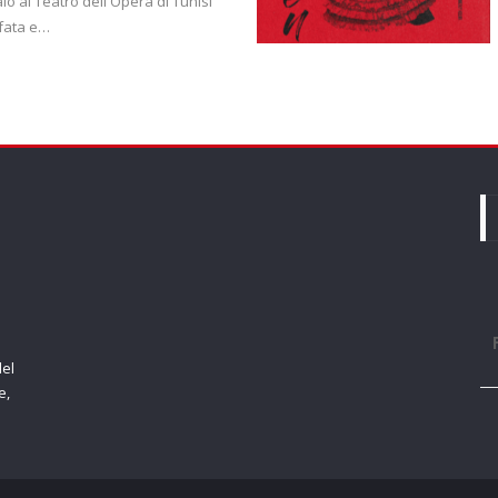
io al Teatro dell'Opera di Tunisi
afata e…
del
e,