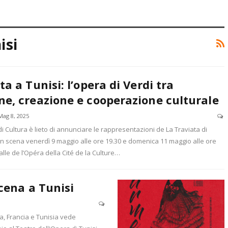
isi
ta a Tunisi: l’opera di Verdi tra
e, creazione e cooperazione culturale
Mag 8, 2025
o di Cultura è lieto di annunciare le rappresentazioni de La Traviata di
in scena venerdì 9 maggio alle ore 19.30 e domenica 11 maggio alle ore
alle de l’Opéra della Cité de la Culture…
scena a Tunisi
a, Francia e Tunisia vede