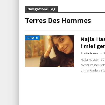
Navigazione Tag
Terres Des Hommes
Najla Has
RITRATTI
i miei g
Giada Frana
Najla Hassen, 39 a
cresciuta nel Belp
di mandarla a stu