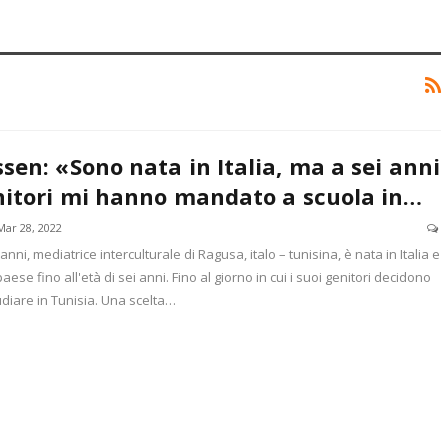
sen: «Sono nata in Italia, ma a sei anni
enitori mi hanno mandato a scuola in…
Mar 28, 2022
nni, mediatrice interculturale di Ragusa, italo – tunisina, è nata in Italia e
aese fino all'età di sei anni. Fino al giorno in cui i suoi genitori decidono
diare in Tunisia. Una scelta…