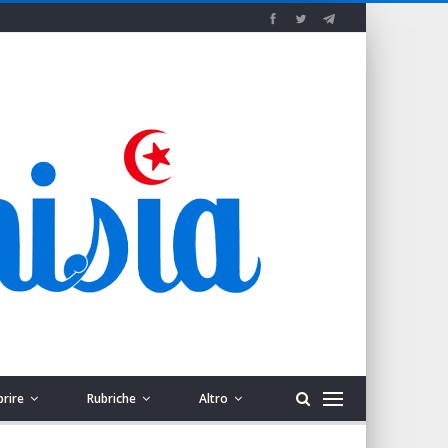
prire
Rubriche
Altro