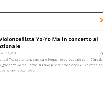
l violoncellista Yo-Yo Ma in concerto al
azionale
Apr 26, 2022
na difficoltà a sintonizzarsi sulle frequenze del pubblico del Théâtre de
 il grande Yo-Yo Ma. Perché sì, i suoi genitori erano cinesi e lui è cresciuto
, dove ha anche ottenuto un…