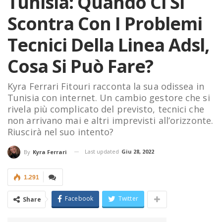
Tunisia: Quando Ci Si
Scontra Con I Problemi
Tecnici Della Linea Adsl,
Cosa Si Può Fare?
Kyra Ferrari Fitouri racconta la sua odissea in
Tunisia con internet. Un cambio gestore che si
rivela più complicato del previsto, tecnici che
non arrivano mai e altri imprevisti all’orizzonte.
Riuscirà nel suo intento?
Last updated
Giu 28, 2022
By
Kyra Ferrari
1.291
Facebook
Twitter
Share