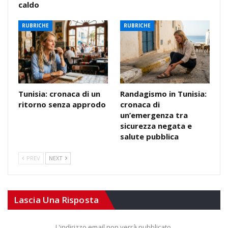
caldo
RUBRICHE
RUBRICHE
Tunisia: cronaca di un
Randagismo in Tunisia:
ritorno senza approdo
cronaca di
un’emergenza tra
sicurezza negata e
salute pubblica
PREV
NEXT
Lascia Una Risposta
L'indirizzo email non verrà pubblicato.