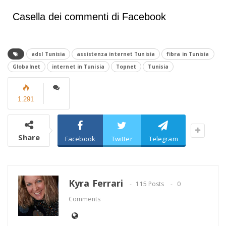
Casella dei commenti di Facebook
adsl Tunisia
assistenza internet Tunisia
fibra in Tunisia
Globalnet
internet in Tunisia
Topnet
Tunisia
1.291
Share
Facebook
Twitter
Telegram
Kyra Ferrari
115 Posts
0
Comments