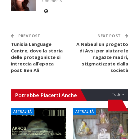
Comments
PREV POST
NEXT POST
Tunisia Language
A Nabeul un progetto
Centre, dove la storia
di Avsi per aiutare le
delle protagoniste si
ragazze madri,
intreccia all’epoca
stigmatizzate dalla
post Ben Ali
società
Potrebbe Piacerti Anche
Tutti
ATTUALITÀ
ATTUALITÀ