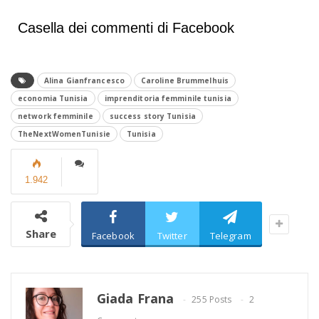
Casella dei commenti di Facebook
Alina Gianfrancesco
Caroline Brummelhuis
economia Tunisia
imprenditoria femminile tunisia
network femminile
success story Tunisia
TheNextWomenTunisie
Tunisia
1.942
Share
Facebook
Twitter
Telegram
Giada Frana
255 Posts
2