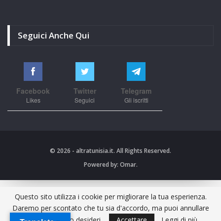
Seguici Anche Qui
Facebook
Twitter
Telegram
Likes
Seguici
Gli iscritti
© 2026 - altratunisia.it. All Rights Reserved.
Powered by:
Omar.
Questo sito utilizza i cookie per migliorare la tua esperienza.
Daremo per scontato che tu sia d'accordo, ma puoi annullare
l'iscrizione se lo desideri.
Accettare
Leggi di più