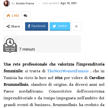
Last updated
Ago 18, 2021
By
Giada Frana
1.942
Facebook
Twitter
Share
7
minuti
Una rete professionale che valorizza l’imprenditoria
femminile:
si tratta di
TheNextWomenTunisie
, che in
Tunisia ha visto la luce nel
2016
per volere di
Caroline
Brummelhuis
, olandese di origine, da diversi anni nel
Paese nordafricano. Conoscitrice dell’ecosistema
imprenditoriale e da tempo impegnata nell’ambito dei
grandi eventi di business, Brummelhuis ha creduto da