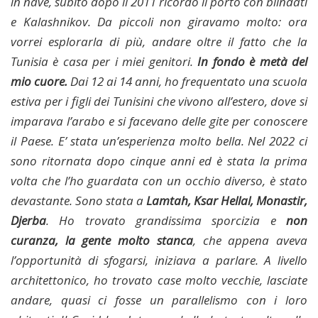
in nave, subito dopo il 2011 ricordo il porto con blindati
e Kalashnikov. Da piccoli non giravamo molto: ora
vorrei esplorarla di più, andare oltre il fatto che la
Tunisia è casa per i miei genitori.
In fondo è metà del
mio cuore.
Dai 12 ai 14 anni, ho frequentato una scuola
estiva per i figli dei Tunisini che vivono all’estero, dove si
imparava l’arabo e si facevano delle gite per conoscere
il Paese. E’ stata un’esperienza molto bella. Nel 2022 ci
sono ritornata dopo cinque anni ed è stata la prima
volta che l’ho guardata con un occhio diverso, è stato
devastante. Sono stata a
Lamtah, Ksar Hellal, Monastir,
Djerba
. Ho trovato grandissima sporcizia e
non
curanza, la gente molto stanca
, che appena aveva
l’opportunità di sfogarsi, iniziava a parlare. A livello
architettonico, ho trovato case molto vecchie, lasciate
andare, quasi ci fosse un parallelismo con i loro