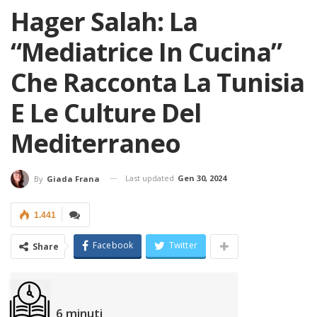
Hager Salah: La
“mediatrice In Cucina”
Che Racconta La Tunisia
E Le Culture Del
Mediterraneo
Last updated
Gen 30, 2024
By
Giada Frana
1.441
Facebook
Twitter
Share
6
minuti