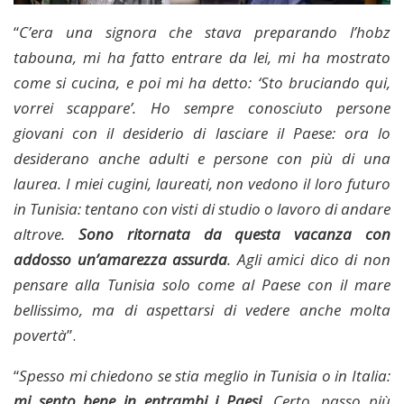
“
C’era una signora che stava preparando l’hobz
tabouna, mi ha fatto entrare da lei, mi ha mostrato
come si cucina, e poi mi ha detto: ‘Sto bruciando qui,
vorrei scappare’. Ho sempre conosciuto persone
giovani con il desiderio di lasciare il Paese: ora lo
desiderano anche adulti e persone con più di una
laurea. I miei cugini, laureati, non vedono il loro futuro
in Tunisia: tentano con visti di studio o lavoro di andare
altrove.
Sono ritornata da questa vacanza con
addosso un’amarezza assurda
. Agli amici dico di non
pensare alla Tunisia solo come al Paese con il mare
bellissimo, ma di aspettarsi di vedere anche molta
povertà
”.
“
Spesso mi chiedono se stia meglio in Tunisia o in Italia:
mi sento bene in entrambi i Paesi.
Certo, passo più