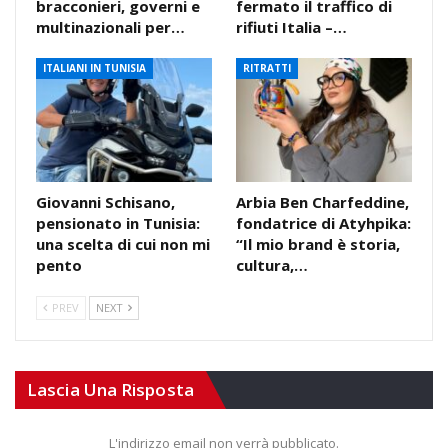
bracconieri, governi e
fermato il traffico di
multinazionali per…
rifiuti Italia –…
ITALIANI IN TUNISIA
RITRATTI
Giovanni Schisano,
Arbia Ben Charfeddine,
pensionato in Tunisia:
fondatrice di Atyhpika:
una scelta di cui non mi
“Il mio brand è storia,
pento
cultura,…
PREV
NEXT
Lascia Una Risposta
L'indirizzo email non verrà pubblicato.