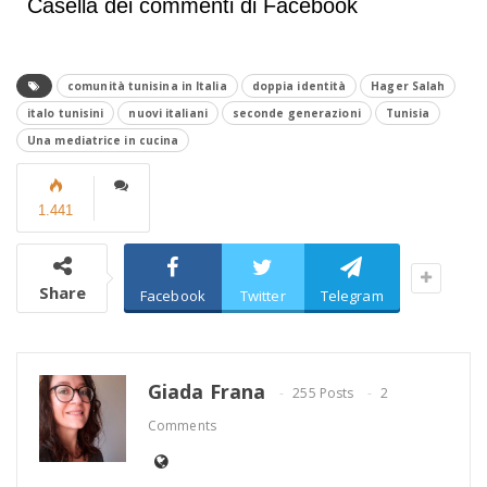
Casella dei commenti di Facebook
comunità tunisina in Italia
doppia identità
Hager Salah
italo tunisini
nuovi italiani
seconde generazioni
Tunisia
Una mediatrice in cucina
1.441
Share
Facebook
Twitter
Telegram
Giada Frana
255 Posts
2
Comments