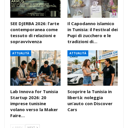
SEE DJERBA 2026: l’arte
Il Capodanno islamico
contemporanea come
in Tunisia: il Festival dei
tessuto di relazioni e
Pupi di zucchero e le
sopravvivenza
tradizioni di…
ATTUALITÀ
ATTUALITÀ
Lab Innova for Tunisia
Scoprire la Tunisia in
Startup 2026: 20
libertà: noleggia
imprese tunisine
un’auto con Discover
volano verso la Maker
Cars
Faire…
PREV
NEXT