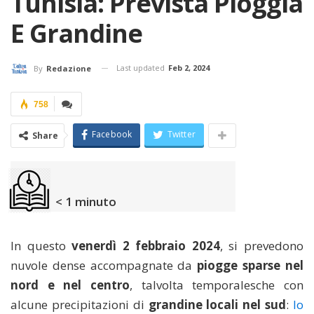
Tunisia: Prevista Pioggia
E Grandine
Last updated
Feb 2, 2024
By
Redazione
758
Facebook
Twitter
Share
< 1
minuto
In questo
venerdì 2 febbraio 2024
, si prevedono
nuvole dense accompagnate da
piogge sparse nel
nord e nel centro
, talvolta temporalesche con
alcune precipitazioni di
grandine locali nel sud
:
lo