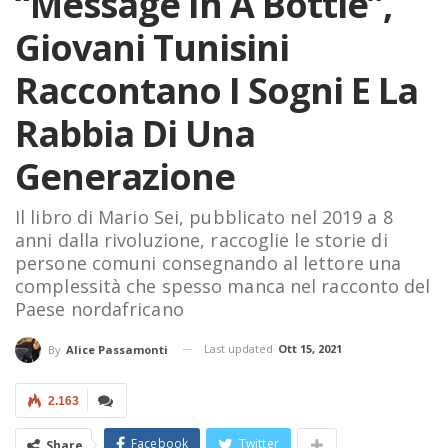
“Message In A Bottle”,
Giovani Tunisini
Raccontano I Sogni E La
Rabbia Di Una
Generazione
Il libro di Mario Sei, pubblicato nel 2019 a 8
anni dalla rivoluzione, raccoglie le storie di
persone comuni consegnando al lettore una
complessità che spesso manca nel racconto del
Paese nordafricano
Last updated
Ott 15, 2021
By
Alice Passamonti
2.163
Facebook
Twitter
Share