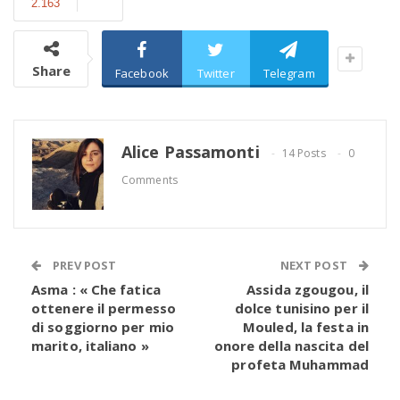
2.163
Share
Facebook
Twitter
Telegram
Alice Passamonti
14 Posts
0
Comments
PREV POST
NEXT POST
Asma : « Che fatica
Assida zgougou, il
ottenere il permesso
dolce tunisino per il
di soggiorno per mio
Mouled, la festa in
marito, italiano »
onore della nascita del
profeta Muhammad