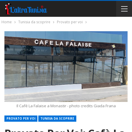
Home
Tunisia da scoprire
Provato per voi
Il Café La Falaise a Monastir - photo credits Giada Frana
PROVATO PER VOI
TUNISIA DA SCOPRIRE