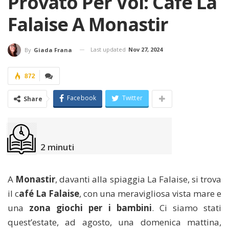
Provato Per Voi: Cafè La
Falaise A Monastir
Last updated
Nov 27, 2024
By
Giada Frana
872
Facebook
Twitter
Share
2
minuti
A
Monastir
, davanti alla spiaggia La Falaise, si trova
il c
afé La Falaise
, con una meravigliosa vista mare e
una
zona giochi per i bambini
. Ci siamo stati
quest’estate, ad agosto, una domenica mattina,