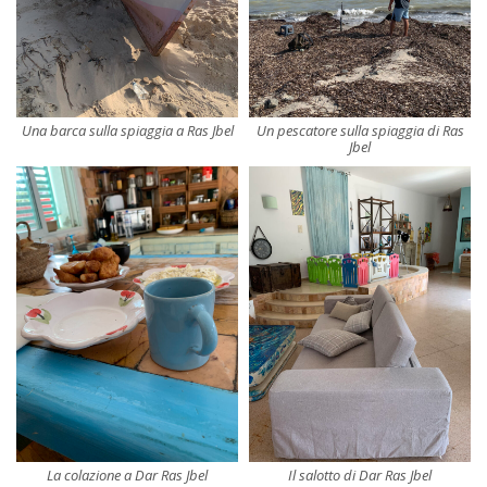
Una barca sulla spiaggia a Ras Jbel
Un pescatore sulla spiaggia di Ras
Jbel
La colazione a Dar Ras Jbel
Il salotto di Dar Ras Jbel