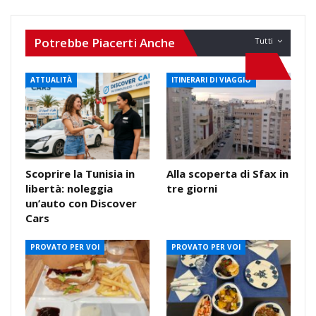
Potrebbe Piacerti Anche
Tutti
ATTUALITÀ
ITINERARI DI VIAGGIO
Scoprire la Tunisia in
Alla scoperta di Sfax in
libertà: noleggia
tre giorni
un’auto con Discover
Cars
PROVATO PER VOI
PROVATO PER VOI