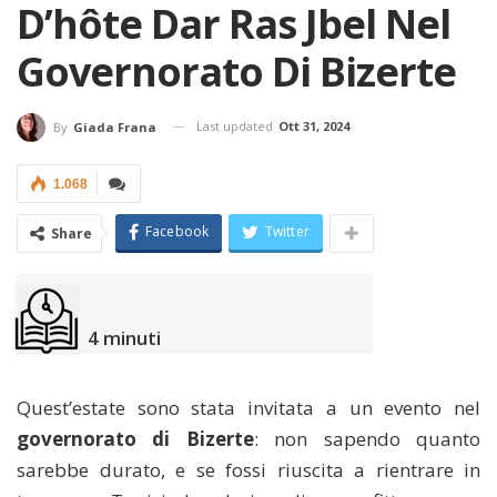
D’hôte Dar Ras Jbel Nel
Governorato Di Bizerte
Last updated
Ott 31, 2024
By
Giada Frana
1.068
Facebook
Twitter
Share
4
minuti
Quest’estate sono stata invitata a un evento nel
governorato di Bizerte
: non sapendo quanto
sarebbe durato, e se fossi riuscita a rientrare in