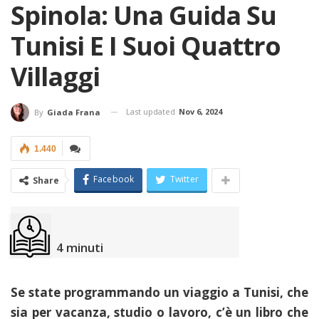
Spinola: Una Guida Su
Tunisi E I Suoi Quattro
Villaggi
Last updated
Nov 6, 2024
By
Giada Frana
1.440
Facebook
Twitter
Share
4
minuti
Se state programmando un viaggio a Tunisi, che
sia per vacanza, studio o lavoro, c’è un libro che