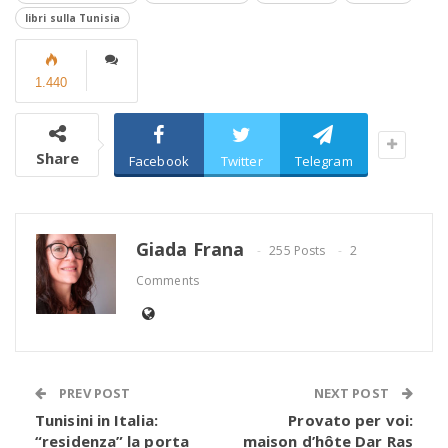
libri sulla Tunisia
1.440
Share
Facebook
Twitter
Telegram
Giada Frana
255 Posts
2
Comments
PREV POST
NEXT POST
Tunisini in Italia:
Provato per voi:
“residenza” la porta
maison d’hôte Dar Ras