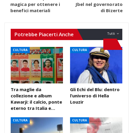
magica per ottenere i
Jbel nel governorato
benefici materiali
di Bizerte
Potrebbe Piacerti Anche
Tutti
CULTURA
CULTURA
Tra maglie da
Gli Echi del Blu: dentro
collezione e album
l’universo di Hella
Kawarji: il calcio, ponte
Louzir
eterno tra Italia e…
CULTURA
CULTURA