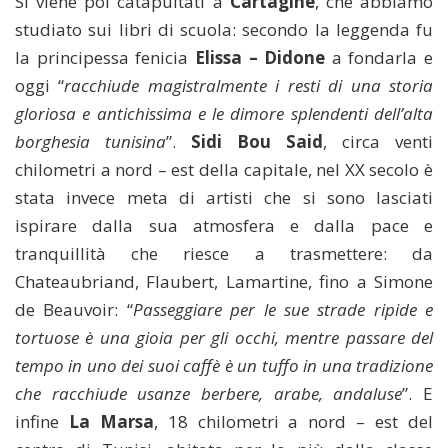
Si viene poi catapultati a
Cartagine
, che abbiamo
studiato sui libri di scuola: secondo la leggenda fu
la principessa fenicia
Elissa – Didone
a fondarla e
oggi “
racchiude magistralmente i resti di una storia
gloriosa e antichissima e le dimore splendenti dell’alta
borghesia tunisina
”.
Sidi Bou Said
, circa venti
chilometri a nord – est della capitale, nel XX secolo è
stata invece meta di artisti che si sono lasciati
ispirare dalla sua atmosfera e dalla pace e
tranquillità che riesce a trasmettere: da
Chateaubriand, Flaubert, Lamartine, fino a Simone
de Beauvoir: “
Passeggiare per le sue strade ripide e
tortuose è una gioia per gli occhi, mentre passare del
tempo in uno dei suoi caffè è un tuffo in una tradizione
che racchiude usanze berbere, arabe, andaluse
”. E
infine
La Marsa
, 18 chilometri a nord – est del