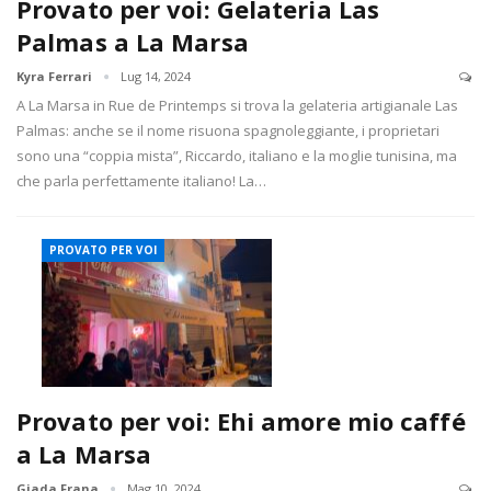
Provato per voi: Gelateria Las
Palmas a La Marsa
Kyra Ferrari
Lug 14, 2024
A La Marsa in Rue de Printemps si trova la gelateria artigianale Las
Palmas: anche se il nome risuona spagnoleggiante, i proprietari
sono una “coppia mista”, Riccardo, italiano e la moglie tunisina, ma
che parla perfettamente italiano! La…
PROVATO PER VOI
Provato per voi: Ehi amore mio caffé
a La Marsa
Giada Frana
Mag 10, 2024