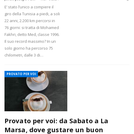
E’ stato l’unico a compiere il
giro della Tunisia a piedi, a soli
22 anni, 2.200 km percorsi in
76 giorni: si tratta di Mohamed
Fakhri, detto Med, classe 1996.
Il suo record massimo? In un
solo giorno ha percorso 75
chilometri, dalle 3 di…
PROVATO PER VOI
Provato per voi: da Sabato a La
Marsa, dove gustare un buon