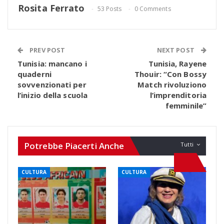
Rosita Ferrato
53 Posts
0 Comments
PREV POST
NEXT POST
Tunisia: mancano i
Tunisia, Rayene
quaderni
Thouir: “Con Bossy
sovvenzionati per
Match rivoluziono
l’inizio della scuola
l’imprenditoria
femminile”
Potrebbe Piacerti Anche
Tutti
CULTURA
CULTURA