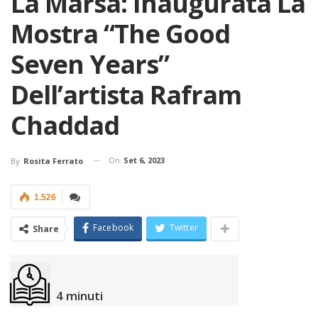
La Marsa: Inaugurata La
Mostra “The Good
Seven Years”
Dell’artista Rafram
Chaddad
On
Set 6, 2023
By
Rosita Ferrato
1.526
Facebook
Twitter
Share
4
minuti