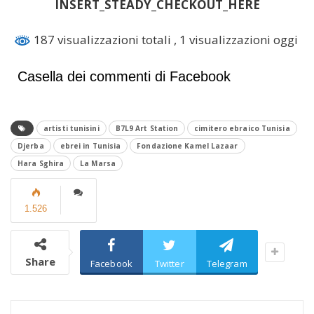
INSERT_STEADY_CHECKOUT_HERE
187 visualizzazioni totali
, 1 visualizzazioni oggi
Casella dei commenti di Facebook
artisti tunisini
B7L9 Art Station
cimitero ebraico Tunisia
Djerba
ebrei in Tunisia
Fondazione Kamel Lazaar
Hara Sghira
La Marsa
1.526
Share
Facebook
Twitter
Telegram