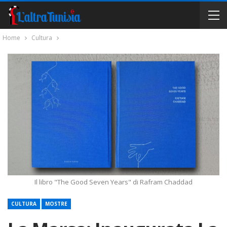
Home
Cultura
Il libro "The Good Seven Years" di Rafram Chaddad
CULTURA
MOSTRE