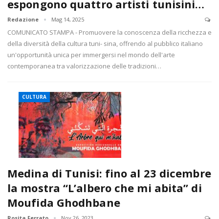
espongono quattro artisti tunisini…
Redazione
Mag 14, 2025
COMUNICATO STAMPA - Promuovere la conoscenza della ricchezza e
della diversità della cultura tuni- sina, offrendo al pubblico italiano
un'opportunità unica per immergersi nel mondo dell'arte
contemporanea tra valorizzazione delle tradizioni…
CULTURA
Medina di Tunisi: fino al 23 dicembre
la mostra “L’albero che mi abita” di
Moufida Ghodhbane
Rosita Ferrato
Nov 26, 2023