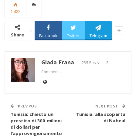
1.432
Share
Facebook
Twitter
Telegram
Giada Frana
255 Posts
2
Comments
PREV POST
NEXT POST
Tunisia: chiesto un
Tunisia: alla scoperta
prestito di 300 milioni
di Nabeul
di dollari per
l’approvvigionamento