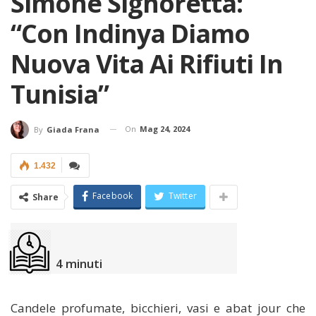
Simone Signoretta:
“Con Indinya Diamo
Nuova Vita Ai Rifiuti In
Tunisia”
On
Mag 24, 2024
By
Giada Frana
1.432
Facebook
Twitter
Share
4
minuti
Candele profumate, bicchieri, vasi e abat jour che