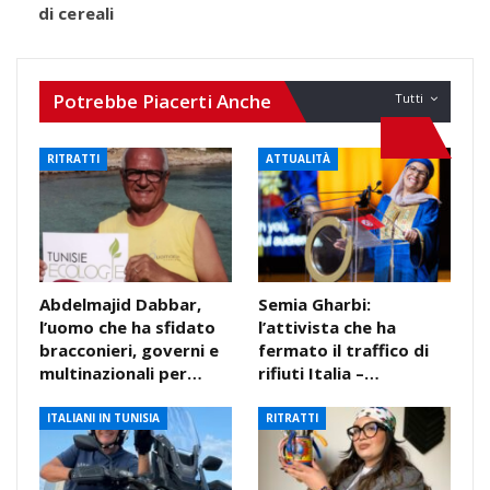
di cereali
Potrebbe Piacerti Anche
Tutti
RITRATTI
ATTUALITÀ
Abdelmajid Dabbar,
Semia Gharbi:
l’uomo che ha sfidato
l’attivista che ha
bracconieri, governi e
fermato il traffico di
multinazionali per…
rifiuti Italia –…
ITALIANI IN TUNISIA
RITRATTI