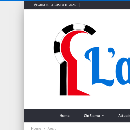
SABATO, AGOSTO 8, 2026
Home
Chi Siamo
Attuali
Home
Aesit