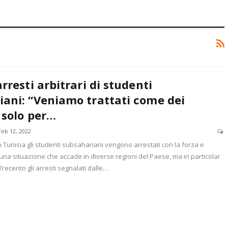
arresti arbitrari di studenti
iani: “Veniamo trattati come dei
 solo per…
Feb 12, 2022
n Tunisia gli studenti subsahariani vengono arrestati con la forza e
una situazione che accade in diverse regioni del Paese, ma in particolar
Trecento gli arresti segnalati dalle…