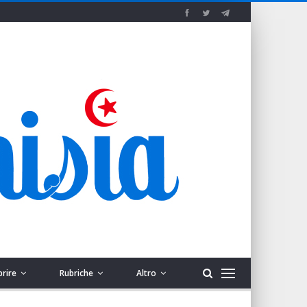
prire
Rubriche
Altro