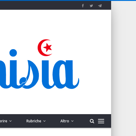
prire
Rubriche
Altro