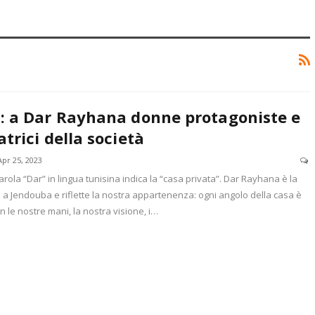
: a Dar Rayhana donne protagoniste e
trici della società
Apr 25, 2023
arola “Dar” in lingua tunisina indica la “casa privata”. Dar Rayhana è la
 a Jendouba e riflette la nostra appartenenza: ogni angolo della casa è
n le nostre mani, la nostra visione, i…