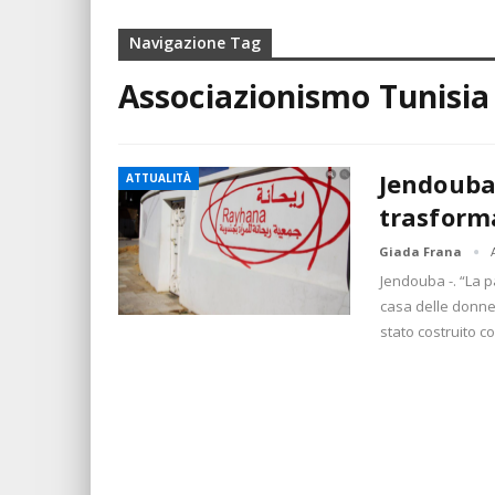
Navigazione Tag
Associazionismo Tunisia
Jendouba
ATTUALITÀ
trasforma
Giada Frana
Jendouba -. “La p
casa delle donne
stato costruito co