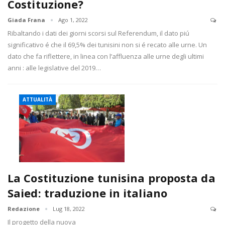
Costituzione?
Giada Frana
Ago 1, 2022
Ribaltando i dati dei giorni scorsi sul Referendum, il dato piú
significativo é che il 69,5% dei tunisini non si é recato alle urne. Un
dato che fa riflettere, in linea con l’affluenza alle urne degli ultimi
anni : alle legislative del 2019…
ATTUALITÀ
La Costituzione tunisina proposta da
Saied: traduzione in italiano
Redazione
Lug 18, 2022
Il progetto della nuova