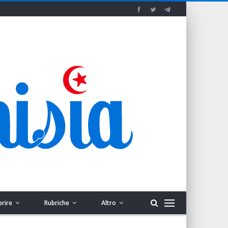
prire
Rubriche
Altro