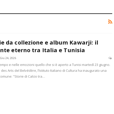
e da collezione e album Kawarji: il
onte eterno tra Italia e Tunisia
Giu 24, 2026
tempo e nelle emozioni quello che si è aperto a Tunisi martedì 23 giugno.
des Arts del Belvédère, l’Istituto Italiano di Cultura ha inaugurato una
comune: "Storie di Calcio tra…