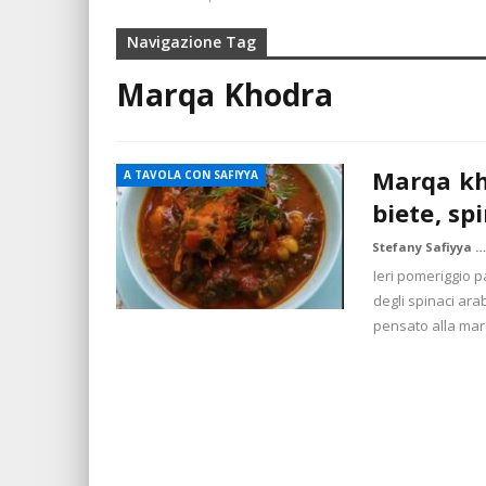
Navigazione Tag
Marqa Khodra
Marqa kho
A TAVOLA CON SAFIYYA
biete, sp
Stefany Safiyya Borile
Ieri pomeriggio p
degli spinaci ara
pensato alla mar