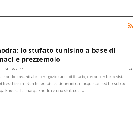
dra: lo stufato tunisino a base di
inaci e prezzemolo
Mag 8, 2025
assando davanti al mio negozio turco di fiducia, c'erano in bella vista
bi freschissimi. Non ho potuto trattenermi dall'acquistarli ed ho subito
qa khodra. La marqa khodra è uno stufato a…