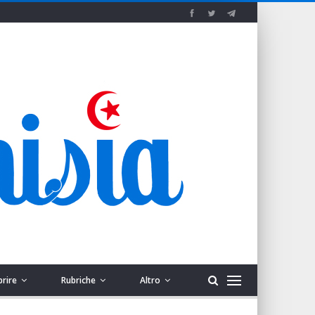
prire
Rubriche
Altro