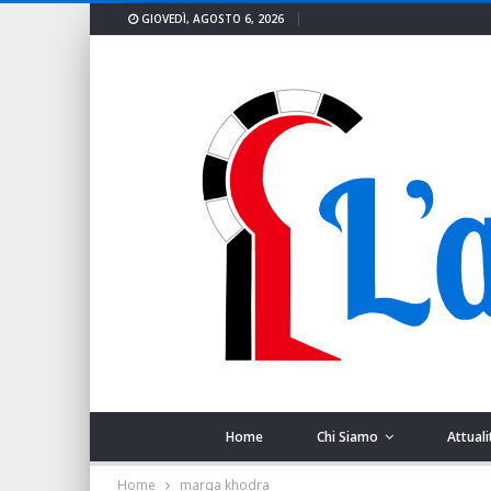
GIOVEDÌ, AGOSTO 6, 2026
Home
Chi Siamo
Attuali
Home
marqa khodra