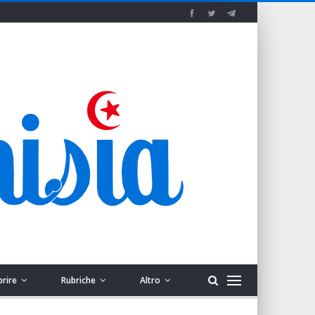
prire
Rubriche
Altro