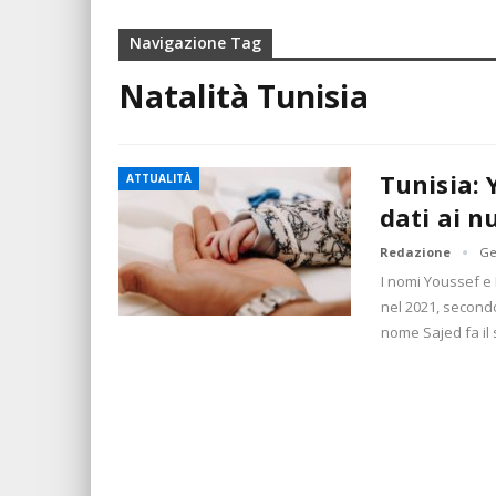
Navigazione Tag
Natalità Tunisia
Tunisia: 
ATTUALITÀ
dati ai n
Redazione
Ge
I nomi Youssef e 
nel 2021, secondo i
nome Sajed fa il