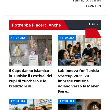
Tunisi, tutta da
scoprire
Potrebbe Piacerti Anche
Tutti
ATTUALITÀ
ATTUALITÀ
Il Capodanno islamico
Lab Innova for Tunisia
in Tunisia: il Festival dei
Startup 2026: 20
Pupi di zucchero e le
imprese tunisine
tradizioni di…
volano verso la Maker
Faire…
ATTUALITÀ
ATTUALITÀ