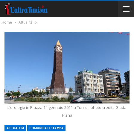
Home
Attualità
L'orologio in Piazza 14 gennaio 2011 a Tunisi - photo credits Giada
Frana
ATTUALITÀ
COMUNICATI STAMPA