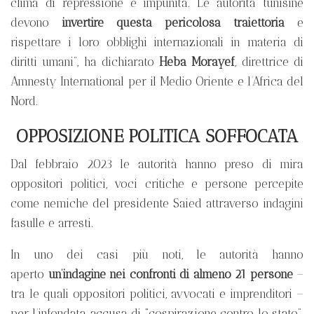
clima di repressione e impunità. Le autorità tunisine
devono
invertire questa pericolosa traiettoria
e
rispettare i loro obblighi internazionali in materia di
diritti umani”, ha dichiarato
Heba Morayef
, direttrice di
Amnesty International per il Medio Oriente e l’Africa del
Nord.
OPPOSIZIONE POLITICA SOFFOCATA
Dal febbraio 2023 le autorità hanno preso di mira
oppositori politici, voci critiche e persone percepite
come nemiche del presidente Saied attraverso indagini
fasulle e arresti.
In uno dei casi più noti, le autorità hanno
aperto
un’indagine nei confronti di almeno 21 persone
–
tra le quali oppositori politici, avvocati e imprenditori –
per l’infondata accusa di “cospirazione contro lo stato”.