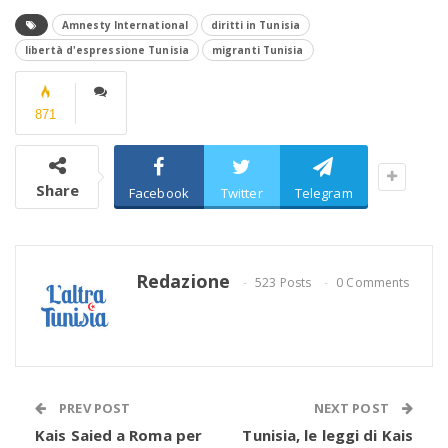
Amnesty International
diritti in Tunisia
libertà d'espressione Tunisia
migranti Tunisia
871
Share
Facebook
Twitter
Telegram
Redazione
523 Posts
0 Comments
PREV POST
NEXT POST
Kais Saied a Roma per
Tunisia, le leggi di Kais