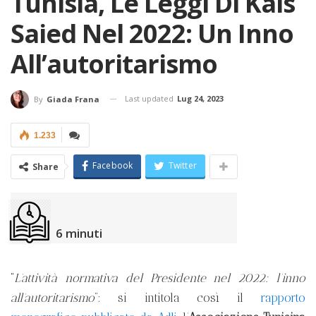
Tunisia, Le Leggi Di Kais
Saied Nel 2022: Un Inno
All’autoritarismo
Last updated
Lug 24, 2023
By
Giada Frana
1.233
Facebook
Twitter
Share
6
minuti
“
L’attività normativa del Presidente nel 2022: l’inno
all’autoritarismo
”: si intitola così il
rapporto