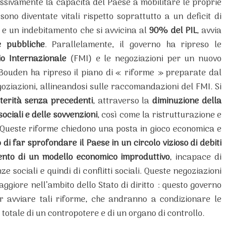
essivamente la capacità del Paese a mobilitare le proprie
ono diventate vitali rispetto soprattutto a un deficit di
e un indebitamento che si avvicina al
90% del PIL
, avvia
e pubbliche
. Parallelamente, il governo ha ripreso le
o Internazionale
(FMI) e le negoziazioni per un nuovo
Bouden ha ripreso il piano di « riforme » preparate dal
ziazioni, allineandosi sulle raccomandazioni del FMI. Si
terità senza precedenti
, attraverso la
diminuzione della
sociali e delle sovvenzioni
, così come la ristrutturazione e
. Queste riforme chiedono una posta in gioco economica e
 di far sprofondare il Paese in un circolo vizioso di debiti
ento di un modello economico improduttivo
, incapace di
 sociali e quindi di conflitti sociali. Queste negoziazioni
giore nell’ambito dello Stato di diritto : questo governo
 avviare tali riforme, che andranno a condizionare le
totale di un contropotere e di un organo di controllo.