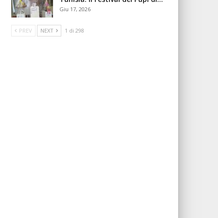
Giu 17, 2026
PREV
NEXT
1 di 298