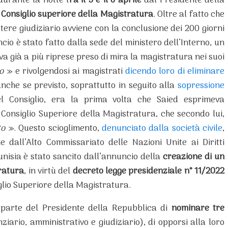
durante la notte t
ra il 5 e il 6 aprile
dal Presidente della
l Consiglio superiore della Magistratura
. Oltre al fatto che
ere giudiziario avviene con la conclusione dei 200 giorni
ncio è stato fatto dalla sede del ministero dell’Interno, un
va già a più riprese preso di mira la magistratura nei suoi
o
» e rivolgendosi ai magistrati
dicendo loro di eliminare
nche se previsto, soprattutto in seguito alla
sopressione
 Consiglio, era la prima volta che Saied esprimeva
il Consiglio Superiore della Magistratura, che secondo lui,
ato
». Questo scioglimento,
denunciato dalla società civile
,
e dall’Alto Commissariato delle Nazioni Unite ai Diritti
unisia è stato sancito dall’annuncio della
creazione di un
tratura
, in virtù del
decreto legge presidenziale n° 11/2022
iglio Superiore della Magistratura.
a parte del Presidente della Repubblica di
nominare tre
anziario, amministrativo e giudiziario), di opporsi alla loro