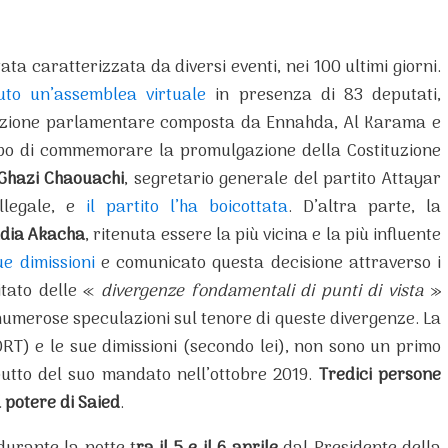
tata caratterizzata da diversi eventi, nei 100 ultimi giorni.
uto un’assemblea virtuale
in presenza di 83 deputati,
alizione parlamentare composta da Ennahda, Al Karama e
opo di commemorare la promulgazione della Costituzione
Ghazi Chaouachi
, segretario generale del partito Attayar
llegale, e
il partito l’ha boicottata
. D’altra parte, la
dia Akacha
, ritenuta essere la più vicina e la più influente
ue dimissioni
e comunicato questa decisione attraverso i
itato delle «
divergenze fondamentali di punti di vista
»
numerose speculazioni sul tenore di queste divergenze. La
RT) e le sue dimissioni (secondo lei), non sono un primo
butto del suo mandato nell’ottobre 2019.
Tredici persone
 potere di Saied
.