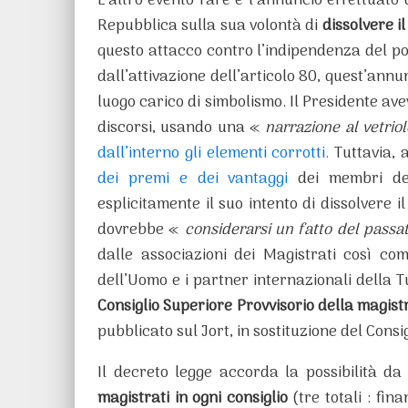
L’altro evento fare è l’annuncio effettuato 
Repubblica sulla sua volontà di
dissolvere i
questo attacco contro l’indipendenza del pot
dall’attivazione dell’articolo 80, quest’annu
luogo carico di simbolismo. Il Presidente ave
discorsi, usando una «
narrazione al vetriol
dall’interno gli elementi corrotti.
Tuttavia, a
dei premi e dei vantaggi
dei membri del
esplicitamente il suo intento di dissolvere 
dovrebbe «
considerarsi un fatto del pass
dalle associazioni dei Magistrati così com
dell’Uomo e i partner internazionali della T
Consiglio Superiore Provvisorio della magis
pubblicato sul Jort, in sostituzione del Cons
Il decreto legge accorda la possibilità d
magistrati in ogni consiglio
(tre totali : fin