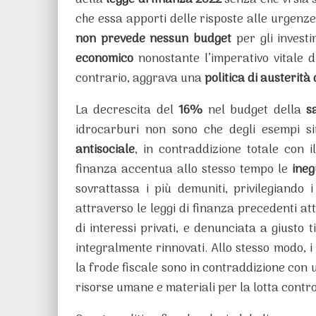
della
legge di finanza 2022
senza che vi sia 
che essa apporti delle risposte alle urgenze
non prevede nessun budget
per gli investi
economico
nonostante l’imperativo vitale 
contrario, aggrava una
politica di austerità 
La decrescita del
16%
nel budget della
s
idrocarburi non sono che degli esempi s
antisociale
, in contraddizione totale con i
finanza accentua allo stesso tempo le
ineg
sovrattassa i più demuniti, privilegiando i 
attraverso le leggi di finanza precedenti at
di interessi privati, e denunciata a giusto 
integralmente rinnovati. Allo stesso modo, i 
la frode fiscale sono in contraddizione con 
risorse umane e materiali per la lotta contro