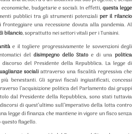
stata una delibera o un dibattito sul suo progetto, e senza
 economiche, budgetarie e sociali. In effetti,
questa legge
menti pubblici tra gli strumenti potenziali
per il rilancio
di fronteggiare una recessione dovuta alla pandemia. Al
di bilancio
, soprattutto nei settori vitali per i Tunisini.
anità
e il togliere progressivamente le sovvenzioni degli
intomatici del
disimpegno dello Stato
e di una
politica
l discorso del Presidente della Repubblica. La legge di
uaglianze sociali
attraverso una fiscalità regressiva che
più benestanti. Gli sgravi fiscali ingiustificati, concessi
traverso l’acquisizione politica del Parlamento dai gruppi
titolo dal Presidente della Repubblica, sono stati tuttavia
discorsi di quest’ultimo sull’imperativo della lotta contro
una legge di finanza che mantiene in vigore un fisco senza
 questo flagello.