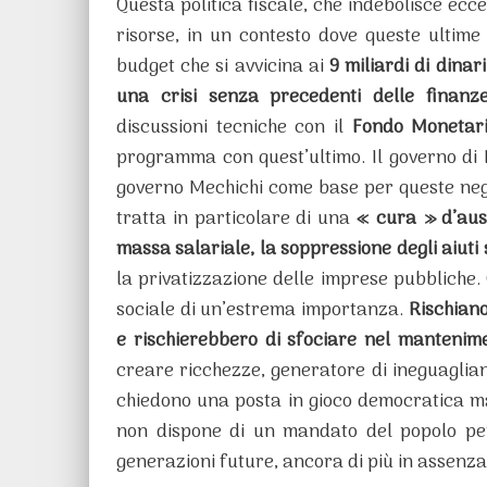
Questa politica fiscale, che indebolisce ecc
risorse, in un contesto dove queste ultime s
budget che si avvicina ai
9 miliardi di dinari
una crisi senza precedenti delle finanz
discussioni tecniche con il
Fondo Monetari
programma con quest’ultimo. Il governo di 
governo Mechichi come base per queste nego
tratta in particolare di una
« cura » d’aus
massa salariale, la soppressione degli aiuti 
la privatizzazione delle imprese pubbliche
sociale di un’estrema importanza.
Rischiano
e rischierebbero di sfociare nel mantenim
creare ricchezze, generatore di ineguaglianze
chiedono una posta in gioco democratica mag
non dispone di un mandato del popolo per
generazioni future, ancora di più in assenza 