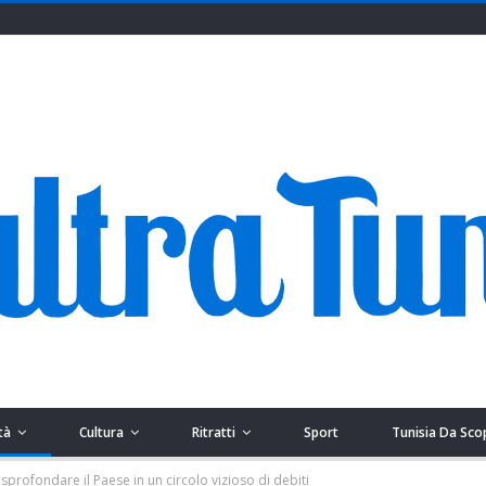
tà
Cultura
Ritratti
Sport
Tunisia Da Sco
ar sprofondare il Paese in un circolo vizioso di debiti