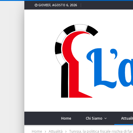
GIOVEDÌ, AGOSTO 6, 2026
Home
Chi Siamo
Attuali
Home
Attualità
Tunisia, la politica fiscale rischia di f