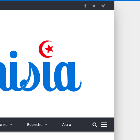
prire
Rubriche
Altro