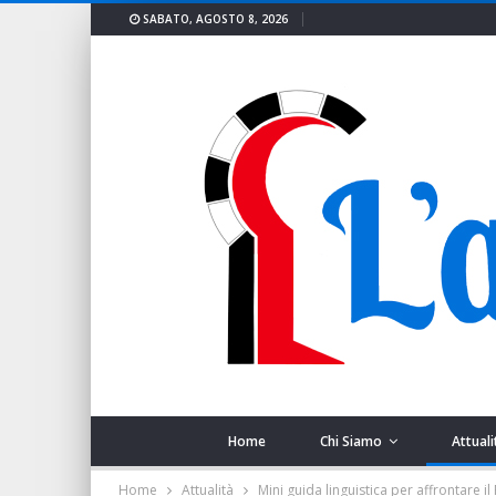
SABATO, AGOSTO 8, 2026
Home
Chi Siamo
Attuali
Home
Attualità
Mini guida linguistica per affrontare i