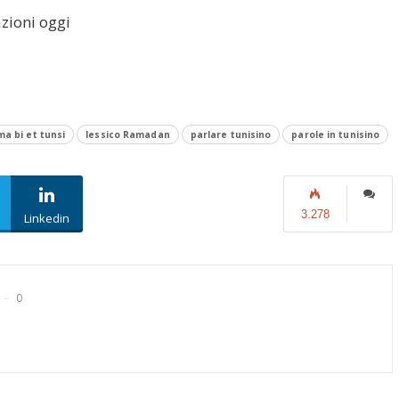
o
azioni oggi
diminuire
il
volume.
ma bi et tunsi
lessico Ramadan
parlare tunisino
parole in tunisino
3.278
Linkedin
0