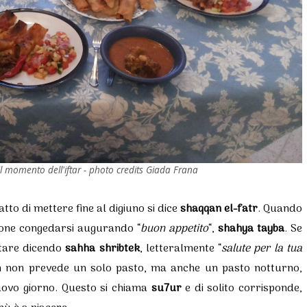
l momento dell'iftar - photo credits Giada Frana
fatto di mettere fine al digiuno si dice
shaqqan el-fatr
. Quando
azione congedarsi augurando “
buon appetito
“,
shahya tayba
. Se
utare dicendo
sahha shribtek
, letteralmente “
salute per la tua
n non prevede un solo pasto, ma anche un pasto notturno,
nuovo giorno. Questo si chiama
su7ur
e di solito corrisponde,