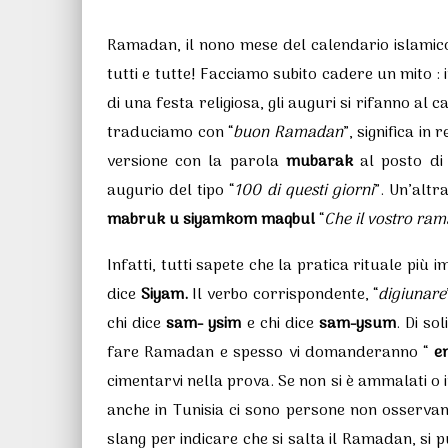
Ramadan, il nono mese del calendario islamico,
tutti e tutte! Facciamo subito cadere un mito :
di una festa religiosa, gli auguri si rifanno al c
traduciamo con “
buon Ramadan
”, significa in r
versione con la parola
mubarak
al posto di
augurio del tipo “
100 di questi giorni
”. Un’alt
mabruk u siyamkom maqbul
“
Che il vostro ram
Infatti, tutti sapete che la pratica rituale più
dice
Siyam.
Il verbo corrispondente, “
digiunare
chi dice
sam- ysim
e chi dice
sam-ysum
. Di so
fare Ramadan e spesso vi domanderanno “
e
cimentarvi nella prova. Se non si è ammalati o 
anche in Tunisia ci sono persone non osservan
slang per indicare che si salta il Ramadan, si p