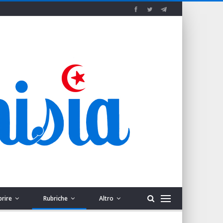
prire
Rubriche
Altro