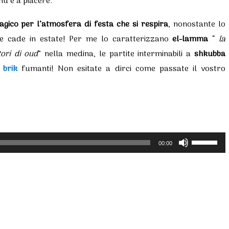
nù è a piacere.
co per l’atmosfera di festa che si respira
, nonostante lo
 se cade in estate! Per me lo caratterizzano
el-lamma
“
la
tori di oud
” nella medina, le partite interminabili a
shkubba
i
brik
fumanti! Non esitate a dirci come passate il vostro
Usa
00:00
i
tasti
freccia
su/giù
per
aumentar