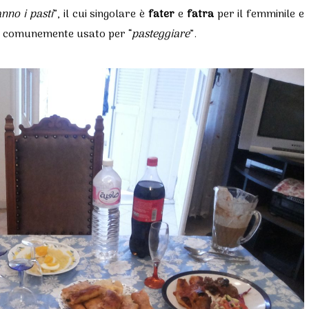
anno i pasti
”,
il cui singolare è
fater
e
fatra
per il femminile e
rbo comunemente usato per “
pasteggiare
”.