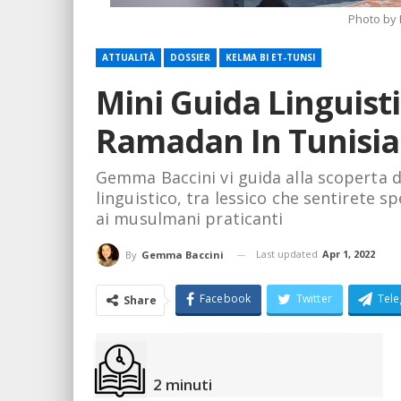
Photo by 
ATTUALITÀ
DOSSIER
KELMA BI ET-TUNSI
Mini Guida Linguisti
Ramadan In Tunisia
Gemma Baccini vi guida alla scoperta d
linguistico, tra lessico che sentirete s
ai musulmani praticanti
Last updated
Apr 1, 2022
By
Gemma Baccini
Facebook
Twitter
Tel
Share
2
minuti