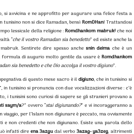
 si avvicina e ne approfitto per augurare una felice festa a
 in tunisino non si dice Ramadan, bensì
RomDHan
! Trattandosi
ampo lessicale della religione :
Romdhankom mabruk!
che noi
ealtà “
che il vostro Ramadan sia benedetto
” ed esiste anche la
 mabruk. Sentirete dire spesso anche
snin deima
che è un
ra formula di augurio molto gentile da usare è
Romdhankom
adan sia benedetto e che Dio accolga il vostro digiuno
”.
 impegnativa di questo mese sacro è il
digiuno
, che in tunisino si
”, in tunisino si pronuncia con due vocalizzazioni diverse : c’è
lito, i tunisini sono curiosi di sapere se gli stranieri provano a
nti saym/a
?” ovvero “
stai digiunando?
” e vi incoraggeranno a
in viaggio, per l’Islam non digiunare è peccato, ma ovviamente
ti e non credenti che non digiunano. Esiste una parola dello
uò infatti dire
ena 3azgu
dal verbo
3azag- ya3zeg
, altrimenti