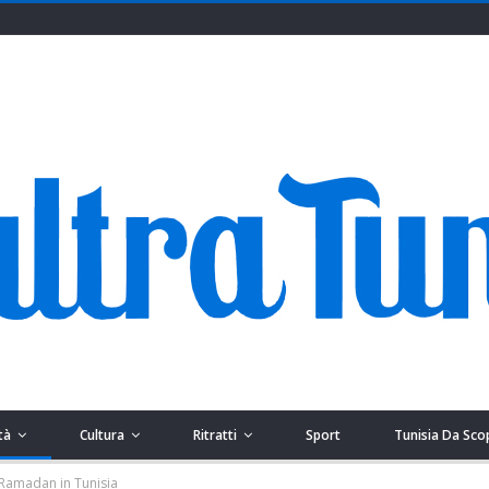
tà
Cultura
Ritratti
Sport
Tunisia Da Sco
l Ramadan in Tunisia