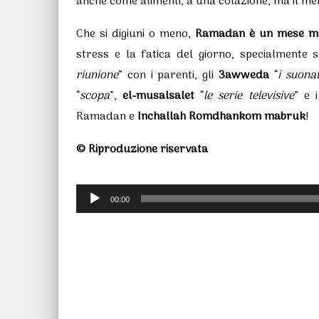
anche come alimenti, a una colazione, ma il me
Che si digiuni o meno,
Ramadan è un mese magi
stress e la fatica del giorno, specialmente
riunione
” con i parenti, gli
3awweda
“
i suona
“
scopa
”,
el-musalsalet
“
le serie televisive
” e 
Ramadan e
Inchallah Romdhankom mabruk
!
© Riproduzione riservata
Audio
00:00
Player