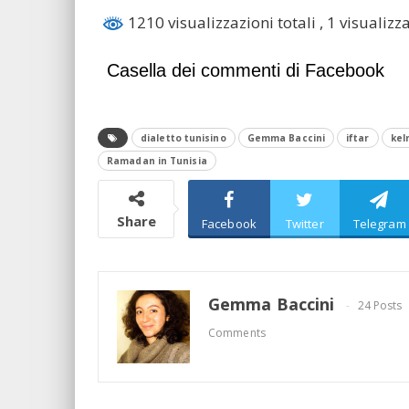
1210 visualizzazioni totali
, 1 visualizz
Casella dei commenti di Facebook
dialetto tunisino
Gemma Baccini
iftar
kel
Ramadan in Tunisia
Share
Facebook
Twitter
Telegram
Gemma Baccini
24 Posts
Comments